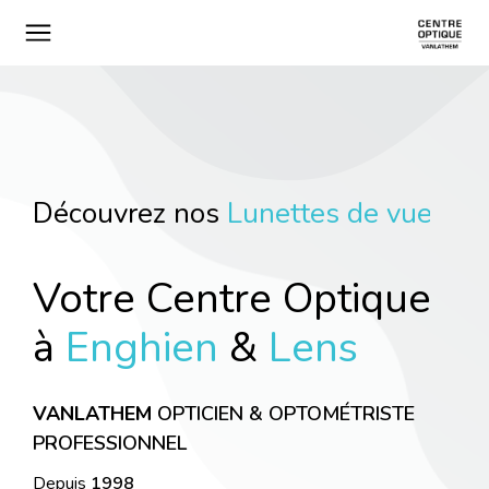
Découvrez nos
L
e
n
t
i
l
l
e
s
Votre Centre Optique
à
Enghien
&
Lens
VANLATHEM
OPTICIEN & OPTOMÉTRISTE
PROFESSIONNEL
Depuis
1998